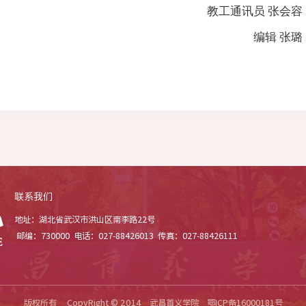
教工通讯员 张会容
编辑 张璐
联系我们
地址：湖北省武汉市洪山区南李路22号
邮编：730000
电话：027-88426013
传真：027-88426111
版权所有 CopyRight © 2014 武昌首义学院 鄂ICP备16000181号